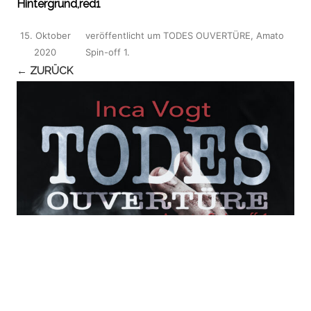
Hintergrund,red1
15. Oktober
veröffentlicht
um
TODES OUVERTÜRE, Amato
2020
Spin-off 1
.
← ZURÜCK