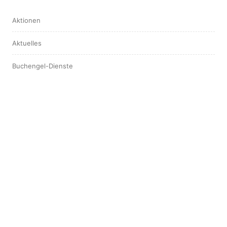
Aktionen
Aktuelles
Buchengel-Dienste
Hotspot
Interview
Leserstimmen
ARCHIV
August 2025