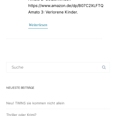
https://www.amazon.de/dp/B07C2XLFTQ
Amato 3: Verlorene Kinder.
Weiterlesen
Suchergebnis
für:
NEUESTE BEITRÄGE
Neu! TWINS sie kommen nicht allein
Thriller oder Krimi?