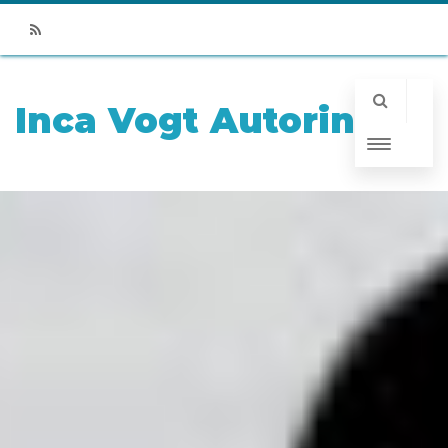
RSS
Inca Vogt Autorin