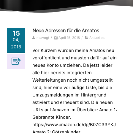
Neue Adressen für die Amatos
15
Incavogt
/
April 15, 2018
/
Aktuelles
04,
2018
Vor Kurzem wurden meine Amatos neu
veröffentlicht und mussten dafür auf ein
neues Konto umziehen. Da jetzt leider
alle hier bereits integrierten
Weiterleitungen noch nicht umgestellt
sind, hier eine vorläufige Liste, bis die
Umzugsmeldungen im Hintergrund
aktiviert und erneuert sind. Die neuen
URLs auf Amazon im Überblick: Amato 1:
Gebrannte Kinder.
https://www.amazon.de/dp/B07C33YKJ
Amato 2: Götzenkinder.