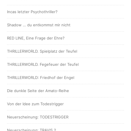
Incas letzter Psychothriller?
Shadow … du entkommst mir nicht
RED LINE, Eine Frage der Ehre?
THRILLERWORLD. Spielplatz der Teufel
THRILLERWORLD. Fegefeuer der Teufel
THRILLERWORLD: Friedhof der Engel
Die dunkle Seite der Amato-Reihe
Von der Idee zum Todestrigger
Neuerscheinung: TODESTRIGGER
Neuerscheinung: TRAVIS 2