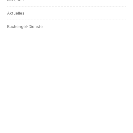
Aktuelles
Buchengel-Dienste
Hotspot
Interview
Leserstimmen
ARCHIV
August 2025
April 2025