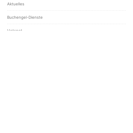
Aktuelles
Buchengel-Dienste
Hotspot
Interview
Leserstimmen
ARCHIV
August 2025
April 2025
März 2025