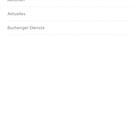
Aktuelles
Buchengel-Dienste
Hotspot
Interview
Leserstimmen
ARCHIV
August 2025
April 2025