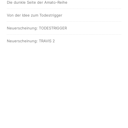
Die dunkle Seite der Amato-Reihe
Von der Idee zum Todestrigger
Neuerscheinung: TODESTRIGGER
Neuerscheinung: TRAVIS 2
Die eigenen Bücher vermarkten
Miteinander oder Gegeneinander?
Ich bin Victor Travis …
NEU! Nachruf auf meine Leiche
Große Preisfrage, kurzes Resümee …
Nach dem Buch ist vor dem Buch