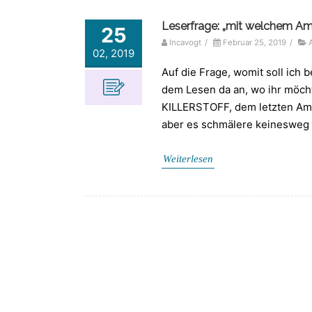
Leserfrage: „mit welchem A
25
Incavogt
/
Februar 25, 2019
/
02, 2019
Auf die Frage, womit soll ich 
dem Lesen da an, wo ihr möcht
KILLERSTOFF, dem letzten Amat
aber es schmälere keinesweg 
Weiterlesen