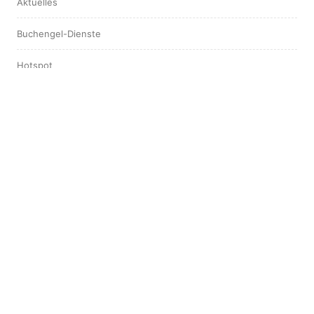
Aktuelles
Buchengel-Dienste
Hotspot
Interview
Leserstimmen
ARCHIV
August 2025
April 2025
März 2025