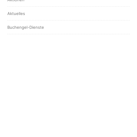
Aktuelles
Buchengel-Dienste
Hotspot
Interview
Leserstimmen
ARCHIV
August 2025
April 2025