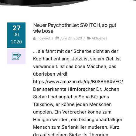
Neuer Psychothriller: SWITCH, so gut
27
wie böse
06,
Incavogt
/
Juni 27, 2020
/
Aktuelles
2020
… sie fährt mit der Scherbe dicht an der
Kopfhaut entlang. Jetzt ist sie am Ziel. Ist
verwandelt. Ist das böse Mädchen, das
überleben wird!
https://www.amazon.de/dp/B08BS64VFC/
Der anerkannte Hirnforscher Dr. Jochen
Siebert behauptet in Sena Bürgens
Talkshow, er könne jeden Menschen
umpolen. Ein Verbrecher könne zum
Heiligen werden, ein bislang unauffälliger
Mensch zum Serienkiller mutieren. Kurz
darauf scheinen Sieberts Theorien