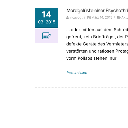
Mordgelüste einer Psychothril
14
Incavogt
/
März 14, 2015
/
Aktu
03, 2015
… oder mitten aus dem Schrei
gefreut, kein Briefträger, der
defekte Geräte des Vermieters
verstörten und ratlosen Protag
vorm Kollaps stehen, nur
Weiterlesen