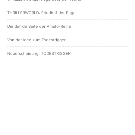
THRILLERWORLD: Friedhof der Engel
Die dunkle Seite der Amato-Reihe
Von der Idee zum Todestrigger
Neuerscheinung: TODESTRIGGER
Neuerscheinung: TRAVIS 2
Die eigenen Bücher vermarkten
Miteinander oder Gegeneinander?
Ich bin Victor Travis …
NEU! Nachruf auf meine Leiche
Große Preisfrage, kurzes Resümee …