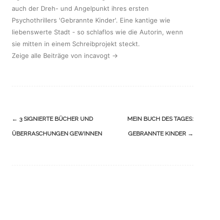
auch der Dreh- und Angelpunkt ihres ersten
Psychothrillers 'Gebrannte Kinder'. Eine kantige wie
liebenswerte Stadt - so schlaflos wie die Autorin, wenn
sie mitten in einem Schreibprojekt steckt.
Zeige alle Beiträge von incavogt
→
Navigation
←
3 SIGNIERTE BÜCHER UND
MEIN BUCH DES TAGES:
(Beiträge)
ÜBERRASCHUNGEN GEWINNEN
GEBRANNTE KINDER
→