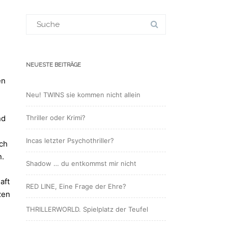
Suchergebnis
für:
NEUESTE BEITRÄGE
en
Neu! TWINS sie kommen nicht allein
nd
Thriller oder Krimi?
Incas letzter Psychothriller?
ich
n.
Shadow … du entkommst mir nicht
aft
RED LINE, Eine Frage der Ehre?
zen
THRILLERWORLD. Spielplatz der Teufel