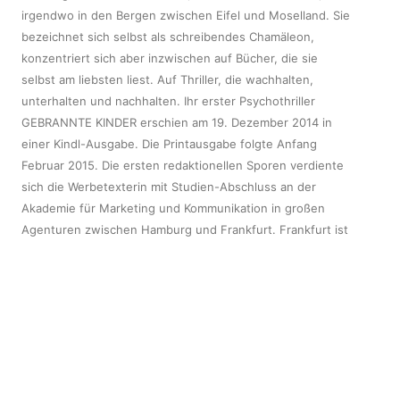
irgendwo in den Bergen zwischen Eifel und Moselland. Sie
bezeichnet sich selbst als schreibendes Chamäleon,
konzentriert sich aber inzwischen auf Bücher, die sie
selbst am liebsten liest. Auf Thriller, die wachhalten,
unterhalten und nachhalten. Ihr erster Psychothriller
GEBRANNTE KINDER erschien am 19. Dezember 2014 in
einer Kindl-Ausgabe. Die Printausgabe folgte Anfang
Februar 2015. Die ersten redaktionellen Sporen verdiente
sich die Werbetexterin mit Studien-Abschluss an der
Akademie für Marketing und Kommunikation in großen
Agenturen zwischen Hamburg und Frankfurt. Frankfurt ist
auch der Dreh- und Angelpunkt ihres ersten
Psychothrillers 'Gebrannte Kinder'. Eine kantige wie
liebenswerte Stadt - so schlaflos wie die Autorin, wenn
sie mitten in einem Schreibprojekt steckt.
Zeige alle Beiträge von incavogt
→