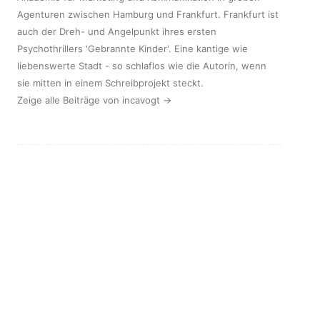
Agenturen zwischen Hamburg und Frankfurt. Frankfurt ist
auch der Dreh- und Angelpunkt ihres ersten
Psychothrillers 'Gebrannte Kinder'. Eine kantige wie
liebenswerte Stadt - so schlaflos wie die Autorin, wenn
sie mitten in einem Schreibprojekt steckt.
Zeige alle Beiträge von incavogt
→
Navigation
←
EINSTEIGEN ZUR
FOREVER YOUNG.
(Beiträge)
GÖTZENKINDER BLOGTOUR
SCHÖNHEITSWAHN MIT
TODESFOLGEN
→