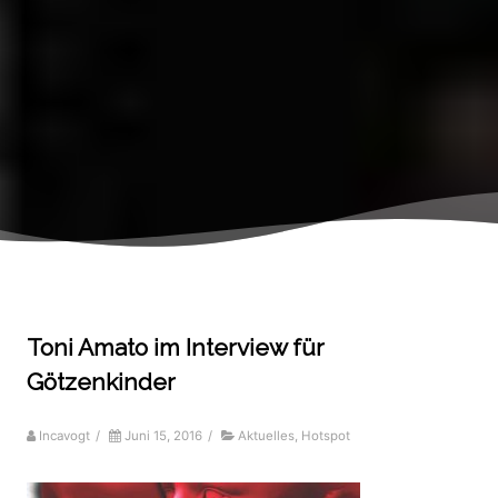
Toni Amato im Interview für
Götzenkinder
Incavogt
/
Juni 15, 2016
/
Aktuelles
,
Hotspot