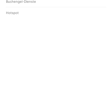
Buchengel-Dienste
Hotspot
Interview
Leserstimmen
ARCHIV
August 2025
April 2025
März 2025
September 2024